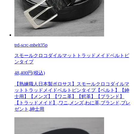
trd-scrc-mbelt35p
スモールクロコダイルマットトラッドメイドベルトピ
ンタイプ
48,400円(税込)
【熟練職人日本製ポロサス】スモールクロコダイルマ
ットトラッドメイドベルトピンタイプ【ベルト】【紳
士用】【メンズ】【ワニ革】【鰐革】【ブランド】
【トラッドメイド】,ワニ,メンズ,わに革,ブランド,プレ
ゼント,紳士用