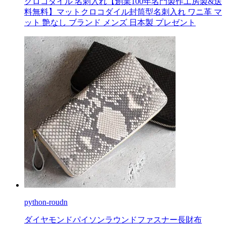
クロコダイル 名刺入れ【創業100年名門製作工房製&送
料無料】マットクロコダイル封筒型名刺入れ ワニ革 マ
ット 艶なし ブランド メンズ 日本製 プレゼント
python-roudn
ダイヤモンドパイソンラウンドファスナー長財布