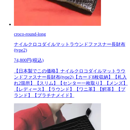
croco-round-long
ナイルクロコダイルマットラウンドファスナー長財布
(type2)
74,800円(税込)
【日本製でこの価格】ナイルクロコダイルマットラウ
ンドファスナー長財布(type2)【カード8枚収納】【札入
れ2箇所】【スリム】【センター一枚取り】【メンズ】
【レディース】【ラウンド】【ワニ革】【鰐革】【ブ
ランド】【プラチナメイド】