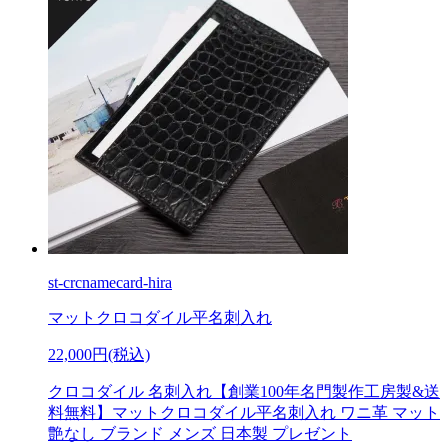
st-crcnamecard-hira
マットクロコダイル平名刺入れ
22,000円(税込)
クロコダイル 名刺入れ【創業100年名門製作工房製&送
料無料】マットクロコダイル平名刺入れ ワニ革 マット
艶なし ブランド メンズ 日本製 プレゼント