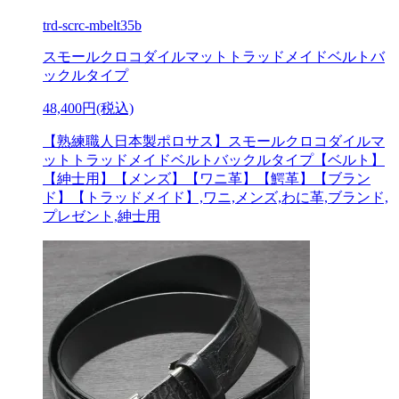
trd-scrc-mbelt35b
スモールクロコダイルマットトラッドメイドベルトバ
ックルタイプ
48,400円(税込)
【熟練職人日本製ポロサス】スモールクロコダイルマ
ットトラッドメイドベルトバックルタイプ【ベルト】
【紳士用】【メンズ】【ワニ革】【鰐革】【ブラン
ド】【トラッドメイド】,ワニ,メンズ,わに革,ブランド,
プレゼント,紳士用