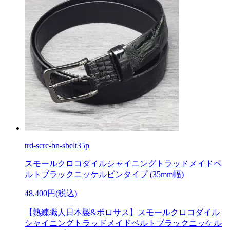
trd-scrc-bn-sbelt35p
スモールクロコダイルシャイニングトラッドメイドベ
ルトブラックニッケルピンタイプ (35mm幅)
48,400円(税込)
【熟練職人日本製&ポロサス】スモールクロコダイル
シャイニングトラッドメイドベルトブラックニッケル