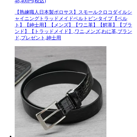
48,400円(税込)
【熟練職人日本製ポロサス】スモールクロコダイルシ
ャイニングトラッドメイドベルトピンタイプ【ベル
ト】【紳士用】【メンズ】【ワニ革】【鰐革】【ブラ
ンド】【トラッドメイド】,ワニ,メンズ,わに革,ブラン
ド,プレゼント,紳士用