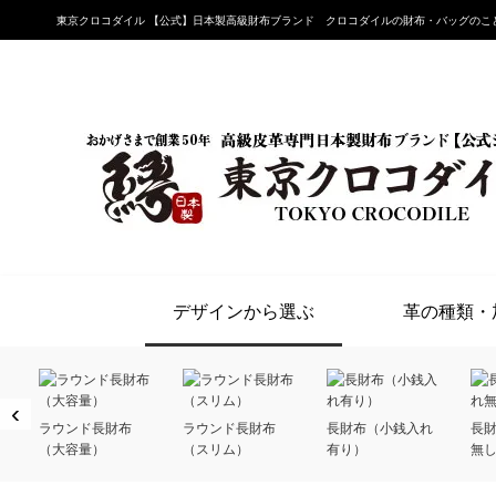
東京クロコダイル 【公式】日本製高級財布ブランド クロコダイルの財布・バッグのこ
デザインから選ぶ
革の種類・
‹
ラウンド長財布
ラウンド長財布
長財布（小銭入れ
長
（大容量）
（スリム）
有り）
無