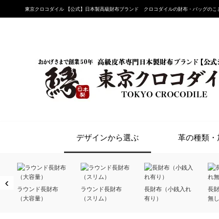
東京クロコダイル 【公式】日本製高級財布ブランド クロコダイルの財布・バッグのこ
デザインから選ぶ
革の種類・
‹
ラウンド長財布
ラウンド長財布
長財布（小銭入れ
長
（大容量）
（スリム）
有り）
無