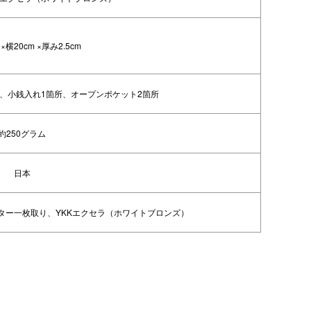
 ×横20cm ×厚み2.5cm
所、小銭入れ1箇所、オープンポケット2箇所
約250グラム
日本
ター一枚取り、YKKエクセラ（ホワイトブロンズ）