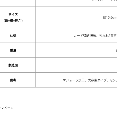
サイズ
縦10.5cm
（縦×横×厚さ）
仕様
カード収納16枚、札入れ4箇
重量
製造国
備考
マジョーラ加工、大容量タイプ、セン