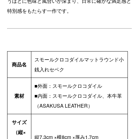
うほどに色味と風合いが深まり、日常に確かな満足感と
特別感をもたらす一作です。
スモールクロコダイルマットラウンド小
商品名
銭入れセベク
■外面：スモールクロコダイル
素材
■内面：スモールクロコダイル、本牛革
（ASAKUSA LEATHER）
サイズ
（縦×
縦7.3cm ×横8cm ×厚み1.7cm