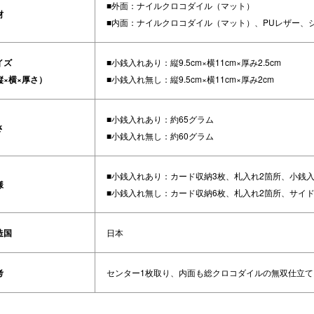
■外面：ナイルクロコダイル（マット）
材
■内面：ナイルクロコダイル（マット）、PUレザー、
イズ
■小銭入れあり：縦9.5cm×横11cm×厚み2.5cm
縦×横×厚さ）
■小銭入れ無し：縦9.5cm×横11cm×厚み2cm
■小銭入れあり：約65グラム
さ
■小銭入れ無し：約60グラム
■小銭入れあり：カード収納3枚、札入れ2箇所、小銭
様
■小銭入れ無し：カード収納6枚、札入れ2箇所、サイ
造国
日本
考
センター1枚取り、内面も総クロコダイルの無双仕立て