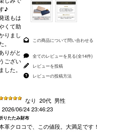
楽しみで
す♪
発送もは
やくて助
かりまし
この商品について問い合わせる
た。
ありがと
全てのレビューを見る(全14件)
うござい
レビューを投稿
ました。
レビューの投稿方法
なり
20代
男性
2026/06/24 23:46:23
折りたたみ財布
本革クロコで、この値段。大満足です！