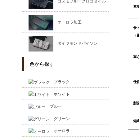
コスモブルークロコダイル
素
オーロラ加工
サ
（
ダイヤモンドパイソン
重
色から探す
ブラック
仕
ホワイト
製
ブルー
グリーン
備
オーロラ