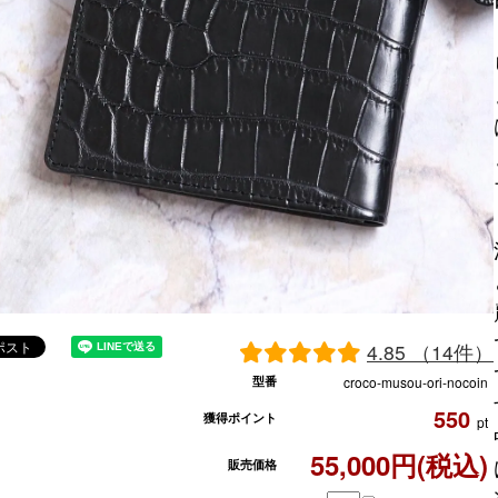
4.85 （14件）
型番
croco-musou-ori-nocoin
550
獲得ポイント
pt
55,000円(税込)
販売価格