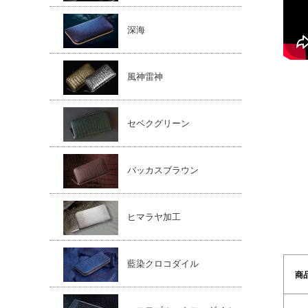
深海
風神雷神
セベクグリーン
バッカスブラウン
ヒマラヤ加工
藍染クロコダイル
商