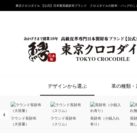
東京クロコダイル 【公式】日本製高級財布ブランド クロコダイルの財布・バッグのこ
デザインから選ぶ
革の種類・
‹
ラウンド長財布
ラウンド長財布
長財布（小銭入れ
長
（大容量）
（スリム）
有り）
無