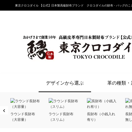
東京クロコダイル 【公式】日本製高級財布ブランド クロコダイルの財布・バッグのこ
デザインから選ぶ
革の種類・
‹
ラウンド長財布
ラウンド長財布
長財布（小銭入れ
長
（大容量）
（スリム）
有り）
無